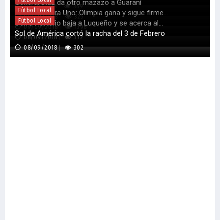
Fútbol Local
General Díaz da otro mazazo a Guaraní
10/09/2018
349
Fútbol Local
Fiesta en Para Uno: Olimpia gana y sigue firme...
09/09/2018
325
Fútbol Local
Cerro Porteño baja a Luqueño y se acerca al...
09/09/2018
1396
Sol de América cortó la racha del 3 de Febrero
08/09/2018
332
08/09/2018
302
C
M
J