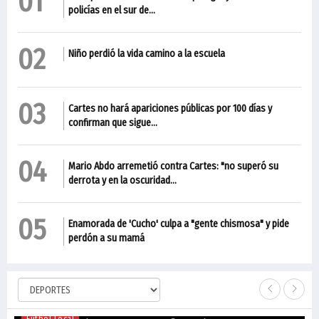
01
policías en el sur de...
02
Niño perdió la vida camino a la escuela
03
Cartes no hará apariciones públicas por 100 días y
confirman que sigue...
04
Mario Abdo arremetió contra Cartes: "no superó su
derrota y en la oscuridad...
05
Enamorada de 'Cucho' culpa a "gente chismosa" y pide
perdón a su mamá
Fútbol Local
Fútbol Local
Olimpia gana todos los clásicos
3
Fútbol Local
Gustavo Florentín, de la República a la...
A
10/09/2018
495