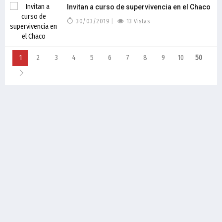
Invitan a curso de supervivencia en el Chaco
30/03/2019
13 Vistas
1
2
3
4
5
6
7
8
9
10
50