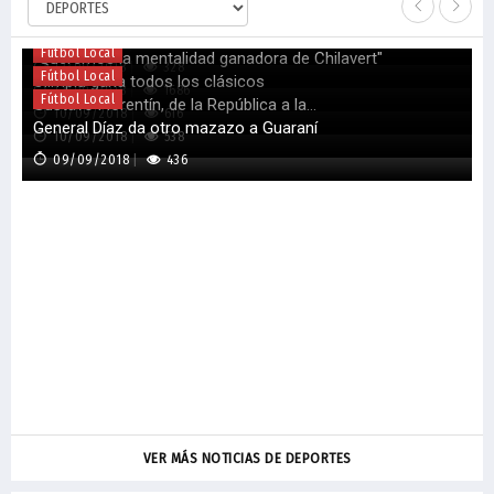
Fútbol Local
Osorio llega el miércoles, pero surgen rumores
F
Fútbol Local
La duda olimpista para enfrentar a Sol de América
C
17/09/2018
428
Fútbol Local
"Queremos la mentalidad ganadora de Chilavert"
S
12/09/2018
328
Fútbol Local
Olimpia gana todos los clásicos
3
12/09/2018
1686
Fútbol Local
Gustavo Florentín, de la República a la...
A
10/09/2018
616
General Díaz da otro mazazo a Guaraní
10/09/2018
538
09/09/2018
436
C
VER MÁS NOTICIAS DE DEPORTES