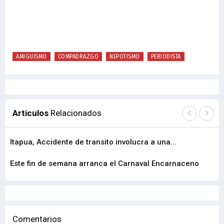
AMIGUISMO
COMPADRAZGO
NEPOTISMO
PERIODISTA
Articulos
Relacionados
Itapua, Accidente de transito involucra a una...
En
Este fin de semana arranca el Carnaval Encarnaceno
Fal
Comentarios