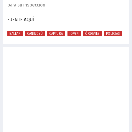
para su inspección.
FUENTE AQUÍ
BALEAN
CANINDYÚ
CAPTURA
JOVEN
ÓRDENES
POLICIAS