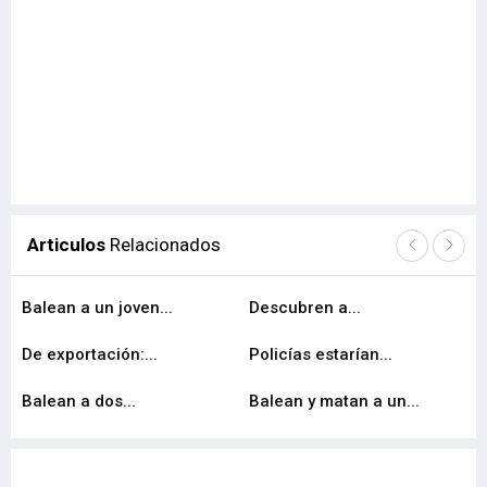
Articulos
Relacionados
Balean a un joven...
Descubren a...
Por
De exportación:...
Policías estarían...
Ba
Balean a dos...
Balean y matan a un...
Or