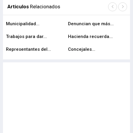
Articulos
Relacionados
Municipalidad...
Denuncian que más...
An
Trabajos para dar...
Hacienda recuerda...
Ca
Representantes del...
Concejales...
La