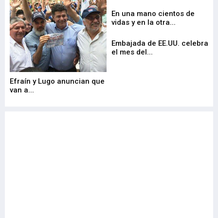
En una mano cientos de
vidas y en la otra...
Embajada de EE.UU. celebra
el mes del...
Efraí­n y Lugo anuncian que
van a...