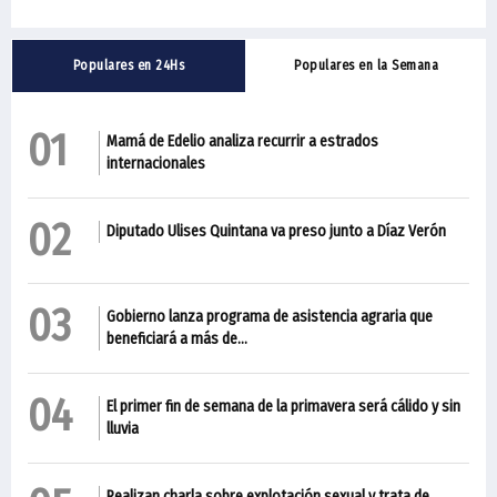
Populares en 24Hs
Populares en la Semana
01
Mamá de Edelio analiza recurrir a estrados
internacionales
02
Diputado Ulises Quintana va preso junto a Díaz Verón
03
Gobierno lanza programa de asistencia agraria que
beneficiará a más de...
04
El primer fin de semana de la primavera será cálido y sin
lluvia
Realizan charla sobre explotación sexual y trata de