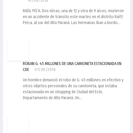
14/08/2018
RAíšL PEí‘A. Dos nií±as, una de 12 y otra de 9 aí±os, murieron
en un accidente de tránsito este martes en el distrito Raíºl
Peí±a, al sur del Alto Paraná. Las hermanas iban a bordo...
ROBAN G. 45 MILLONES DE UNA CAMIONETA ESTACIONADA EN
CDE
01/08/2018
Un hombre denunció el robo de G. 45 millones en efectivo y
otros objetos personales de su camioneta, que estaba
estacionada en un shopping de Ciudad del Este,
Departamento de Alto Paraná. Un...