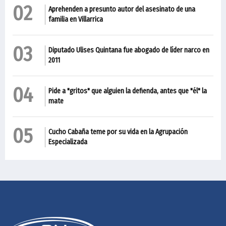
02
Aprehenden a presunto autor del asesinato de una
familia en Villarrica
03
Diputado Ulises Quintana fue abogado de líder narco en
2011
04
Pide a "gritos" que alguien la defienda, antes que "él" la
mate
05
Cucho Cabaña teme por su vida en la Agrupación
Especializada