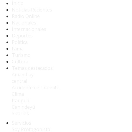
Inicio
Noticias Recientes
Radio Online
Nacionales
Internacionales
Deportes
Política
Fama
Turismo
Cultura
Temas destacados
Amambay
central
Accidente de Transito
Clima
Itauguá
Canindeyú
Sicarios
Servicios
Soy Protagonista