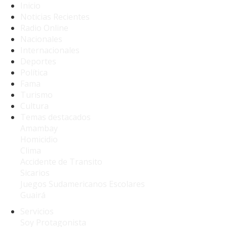
Inicio
Noticias Recientes
Radio Online
Nacionales
Internacionales
Deportes
Política
Fama
Turismo
Cultura
Temas destacados
Amambay
Homicidio
Clima
Accidente de Transito
Sicarios
Juegos Sudamericanos Escolares
Guairá
Servicios
Soy Protagonista