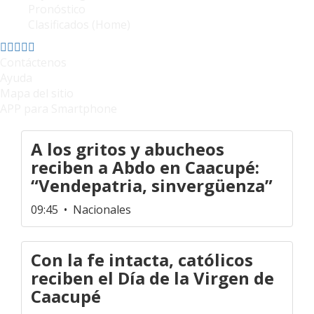
Pronóstico
Clasificados (Home)
Contáctenos
Ayuda
Mapa del sitio
APP para Smartphone
A los gritos y abucheos
reciben a Abdo en Caacupé:
“Vendepatria, sinvergüenza”
09:45
• Nacionales
Con la fe intacta, católicos
reciben el Día de la Virgen de
Caacupé