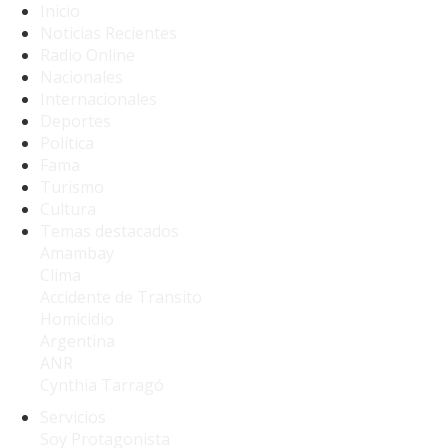
Inicio
Noticias Recientes
Radio Online
Nacionales
Internacionales
Deportes
Política
Fama
Turismo
Cultura
Temas destacados
Amambay
Clima
Accidente de Transito
Homicidio
Argentina
ANR
Cynthia Tarragó
Servicios
Soy Protagonista