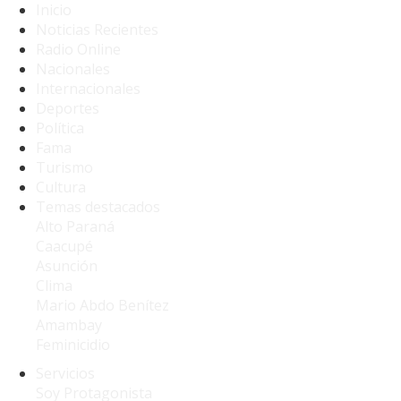
Inicio
Noticias Recientes
Radio Online
Nacionales
Internacionales
Deportes
Política
Fama
Turismo
Cultura
Temas destacados
Alto Paraná
Caacupé
Asunción
Clima
Mario Abdo Benítez
Amambay
Feminicidio
Servicios
Soy Protagonista