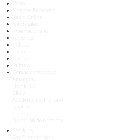
Inicio
Noticias Recientes
Radio Online
Nacionales
Internacionales
Deportes
Política
Fama
Turismo
Cultura
Temas destacados
Amambay
Homicidio
Clima
Accidente de Transito
Guairá
Caazapá
Donación de órganos
Servicios
Soy Protagonista