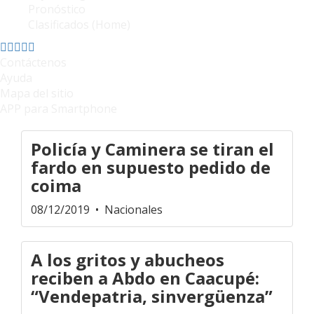
Pronóstico
Clasificados (Home)
Contáctenos
Ayuda
Mapa del sitio
APP para Smartphone
Policía y Caminera se tiran el
fardo en supuesto pedido de
coima
08/12/2019
• Nacionales
A los gritos y abucheos
reciben a Abdo en Caacupé:
“Vendepatria, sinvergüenza”