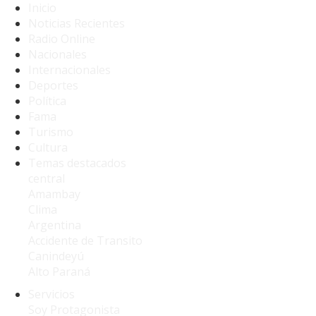
Inicio
Noticias Recientes
Radio Online
Nacionales
Internacionales
Deportes
Política
Fama
Turismo
Cultura
Temas destacados
central
Amambay
Clima
Argentina
Accidente de Transito
Canindeyú
Alto Paraná
Servicios
Soy Protagonista