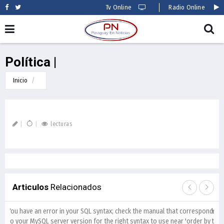
Tv Online
Radio Online
Política |
Inicio
lecturas
Articulos
Relacionados
You have an error in your SQL syntax; check the manual that corresponds
You 
to your MySQL server version for the right syntax to use near 'order by
to y