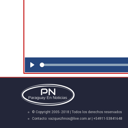
Play
© Copyright 2005- 2018 | Todos los derechos reservados
Contacto:
vazquezhnos@live.com.ar
| +54911-53841648