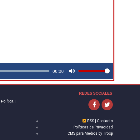
Volume
Current
00:00
time
Toggle
Mute
REDES SOCIALES
Política
|
RSS
|
Contacto
Políticas de Privacidad
CMS para Medios
by
Troop