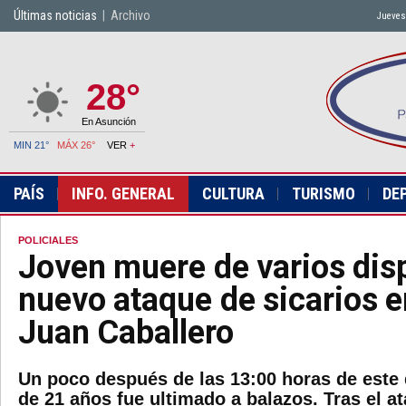
Últimas noticias
|
Archivo
Jueves
28°
En Asunción
MIN 21°
MÁX 26°
VER
+
PAÍS
INFO. GENERAL
CULTURA
TURISMO
DE
POLICIALES
Joven muere de varios disp
nuevo ataque de sicarios 
Juan Caballero
Un poco después de las 13:00 horas de este
de 21 años fue ultimado a balazos. Tras el a