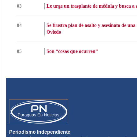
03
Le urge un trasplante de médula y busca a s
04
Se frustra plan de asalto y asesinato de una
Oviedo
05
Son “cosas que ocurren”
Periodismo Independiente