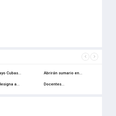
yo Cubas...
Abrirán sumario en...
Rematarán
esigna a...
Docentes...
Caen narc