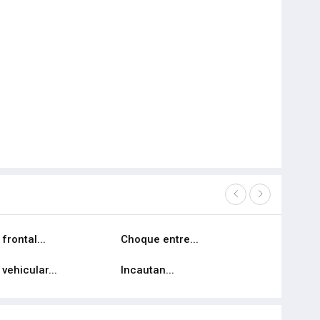
frontal...
Choque entre...
Comisario
vehicular...
Incautan...
Grave acc