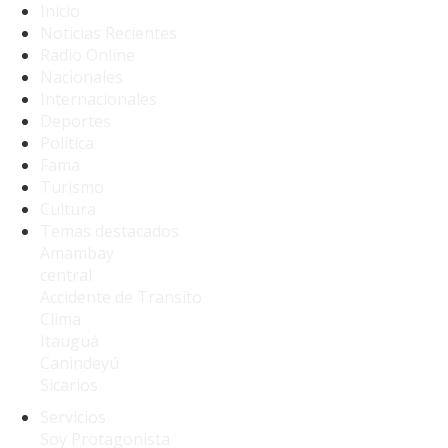
Inicio
Noticias Recientes
Radio Online
Nacionales
Internacionales
Deportes
Política
Fama
Turismo
Cultura
Temas destacados
Amambay
central
Accidente de Transito
Clima
Itauguá
Canindeyú
Sicarios
Servicios
Soy Protagonista