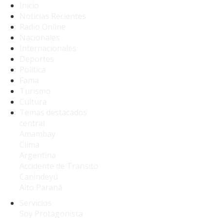
Inicio
Noticias Recientes
Radio Online
Nacionales
Internacionales
Deportes
Política
Fama
Turismo
Cultura
Temas destacados
central
Amambay
Clima
Argentina
Accidente de Transito
Canindeyú
Alto Paraná
Servicios
Soy Protagonista