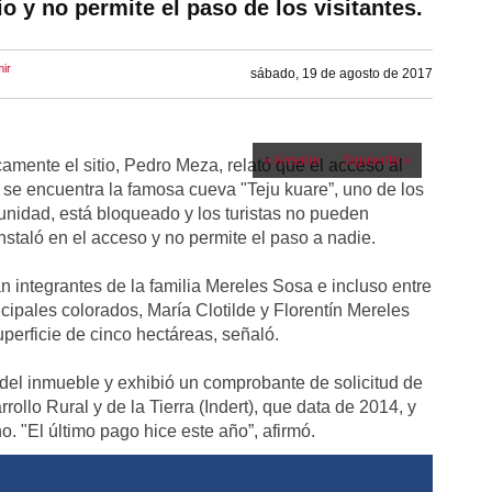
o y no permite el paso de los visitantes.
mir
sábado, 19 de agosto de 2017
« Anterior
Siguiente »
camente el sitio, Pedro Meza, relató que el acceso al
l se encuentra la famosa cueva "Teju kuare”, uno de los
munidad, está bloqueado y los turistas no pueden
nstaló en el acceso y no permite el paso a nadie.
n integrantes de la familia Mereles Sosa e incluso entre
cipales colorados, María Clotilde y Florentín Mereles
perficie de cinco hectáreas, señaló.
 del inmueble y exhibió un comprobante de solicitud de
rollo Rural y de la Tierra (Indert), que data de 2014, y
o. "El último pago hice este año”, afirmó.