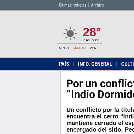
Últimas noticias
|
Archivo
28°
En Asunción
MIN 21°
MÁX 26°
VER
+
PAÍS
INFO. GENERAL
CULT
Por un conflic
“Indio Dormid
Un conflicto por la titu
encuentra el cerro “In
mantiene cerrado el es
encargado del sitio, Pe
El lugar