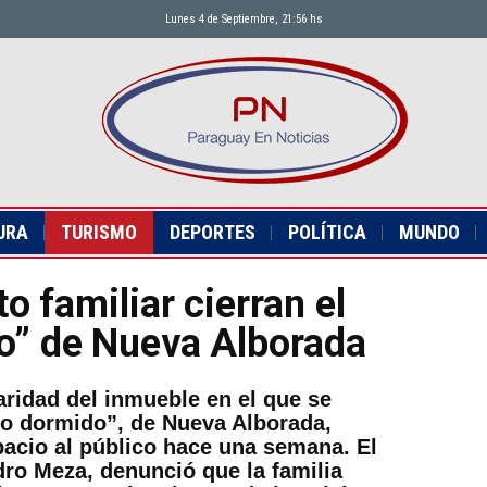
Lunes 4 de Septiembre, 21:56 hs
URA
TURISMO
DEPORTES
POLÍTICA
MUNDO
to familiar cierran el
o” de Nueva Alborada
laridad del inmueble en el que se
dio dormido”, de Nueva Alborada,
pacio al público hace una semana. El
dro Meza, denunció que la familia