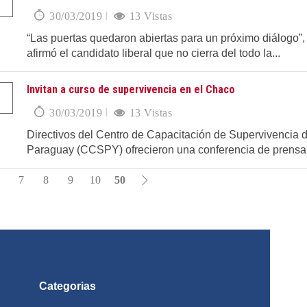
30/03/2019
13 Vistas
“Las puertas quedaron abiertas para un próximo diálogo”,
afirmó el candidato liberal que no cierra del todo la...
Invitan a curso de supervivencia en el Chaco
30/03/2019
13 Vistas
Directivos del Centro de Capacitación de Supervivencia d
Paraguay (CCSPY) ofrecieron una conferencia de prensa.
7
8
9
10
50
Categorias