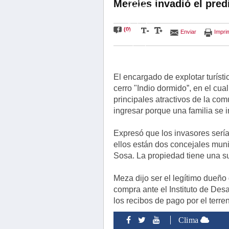
turistico
Mereles invadió el predi
denominado
"Indio
Dormido" del
distrito de
(0)
Nueva
Enviar
Impri
Alborada,
Itapúa. | Foto:
Bienvenido a
Paraguay.com
El encargado de explotar turísti
cerro "Indio dormido”, en el cua
principales atractivos de la co
ingresar porque una familia se i
Expresó que los invasores sería
ellos están dos concejales muni
Sosa. La propiedad tiene una su
Meza dijo ser el legítimo dueño
compra ante el Instituto de Desar
los recibos de pago por el terren
Clima