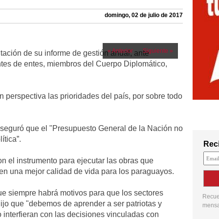
domingo, 02 de julio de 2017
« Anterior
Siguiente »
tación de su informe de gestión anual, ante
entes de entes, miembros del Cuerpo Diplomático,
en perspectiva las prioridades del país, por sobre todo
 aseguró que el "Presupuesto General de la Nación no
ítica”.
Reci
n el instrumento para ejecutar las obras que
á en una mejor calidad de vida para los paraguayos.
 que siempre habrá motivos para que los sectores
Recuer
dijo que "debemos de aprender a ser patriotas y
mensaj
 interfieran con las decisiones vinculadas con