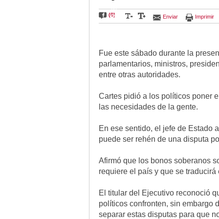
su informe
de
(0)
gestión.
Enviar
Imprimir
Foto
Agencia
IP
Fue este sábado durante la presen
parlamentarios, ministros, presid
entre otras autoridades.
Cartes pidió a los políticos poner 
las necesidades de la gente.
En ese sentido, el jefe de Estado
puede ser rehén de una disputa pol
Afirmó que los bonos soberanos so
requiere el país y que se traducir
El titular del Ejecutivo reconoció
políticos confronten, sin embargo 
separar estas disputas para que no