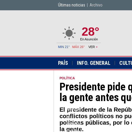
Últimas noticias
|
Archivo
28°
En Asunción
MIN 21°
MÁX 26°
VER
+
PAÍS
INFO. GENERAL
CULT
POLÍTICA
Presidente pide q
la gente antes que
El presidente de la Repúb
Momento
en el que
conflictos políticos no pu
el
presidente
políticas públicas, por lo
llegaba al
Congreso
la gente.
para dar