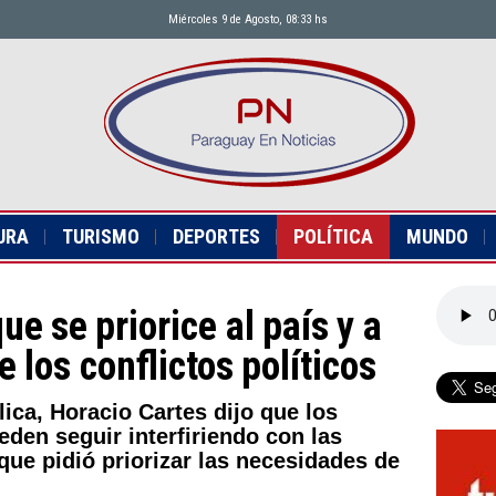
Miércoles 9 de Agosto, 08:33 hs
URA
TURISMO
DEPORTES
POLÍTICA
MUNDO
ue se priorice al país y a
 los conflictos políticos
lica, Horacio Cartes dijo que los
eden seguir interfiriendo con las
 que pidió priorizar las necesidades de