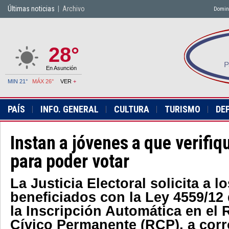
Últimas noticias
|
Archivo
Doming
28°
En Asunción
MIN 21°
MÁX 26°
VER
+
PAÍS
INFO. GENERAL
CULTURA
TURISMO
DE
Instan a jóvenes a que verifiq
para poder votar
La Justicia Electoral solicita a l
beneficiados con la Ley 4559/12
la Inscripción Automática en el 
Cívico Permanente (RCP), a cor