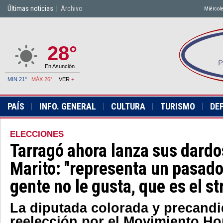
Últimas noticias
|
Archivo
Miércole
28°
En Asunción
MIN 21°
MÁX 26°
VER
+
PAÍS
INFO. GENERAL
CULTURA
TURISMO
DE
ELECCIONES
Tarragó ahora lanza sus dardo
Marito: "representa un pasado
gente no le gusta, que es el s
La diputada colorada y precandid
reelección por el Movimiento H