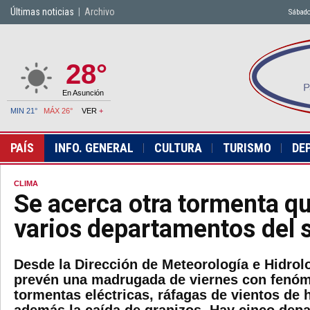
Últimas noticias
|
Archivo
Sábado
28°
En Asunción
MIN 21°
MÁX 26°
VER
+
PAÍS
INFO. GENERAL
CULTURA
TURISMO
DE
CLIMA
Se acerca otra tormenta qu
varios departamentos del 
Desde la Dirección de Meteorología e Hidrol
prevén una madrugada de viernes con fenóm
tormentas eléctricas, ráfagas de vientos de 