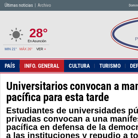
Últimas noticias
|
Archivo
Doming
28°
En Asunción
MIN 21°
MÁX 26°
VER
+
PAÍS
INFO. GENERAL
CULTURA
TURISMO
DE
Universitarios convocan a ma
pacífica para esta tarde
Estudiantes de universidades pú
privadas convocan a una manife
pacífica en defensa de la democr
a las instituciones y repudio a t