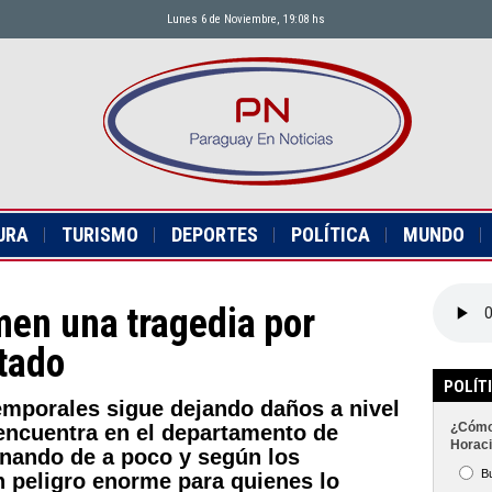
Lunes 6 de Noviembre, 19:08 hs
URA
TURISMO
DEPORTES
POLÍTICA
MUNDO
men una tragedia por
tado
POLÍT
temporales sigue dejando daños a nivel
¿Cómo 
 encuentra en el departamento de
Horaci
nando de a poco y según los
B
n peligro enorme para quienes lo