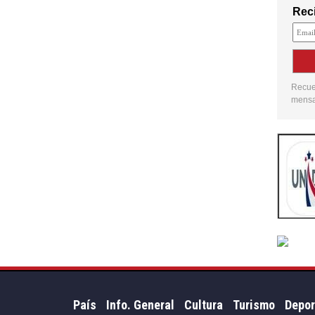
Reci
Recuer
mensaj
País
Info. General
Cultura
Turismo
Depor