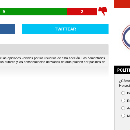
9
2
TWITTEAR
e las opiniones vertidas por los usuarios de esta sección. Los comentarios
sus autores y las consecuencias derivadas de ellos pueden ser pasibles de
POLÍT
¿Cómo 
Horaci
B
R
A
M