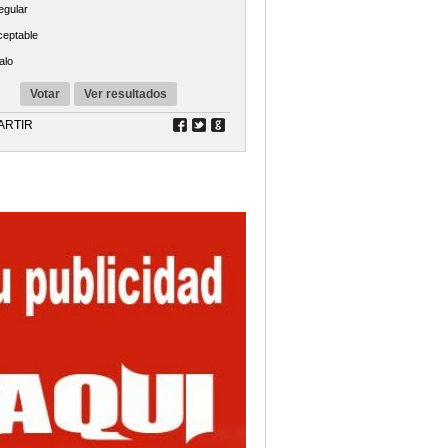
egular
ceptable
alo
Votar
Ver resultados
ARTIR