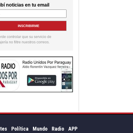
bí noticias en tu email
INSCRIBIRME
de controlar que su servicio de
ería no filtre nuestros correos.
tes
Política
Mundo
Radio
APP