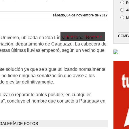
R
A
sábado, 04 de noviembre de 2017
M
COMP
« Anterior
Siguiente »
o Universo, ubicada en 2da Línea Irrazabal Norte
atriación, departamento de Caaguazú. La cabecera de
stas últimas lluvias empeoró, según un vecino que
nte solución ya que se sigue utilizando normalmente
 no tiene ninguna señalización que avise a los
o o evitar definitivamente.
izar o reparar lo antes posible, en cualquier
ia”, concluyó el hombre que contactó a Paraguay en
GALERÍA DE FOTOS