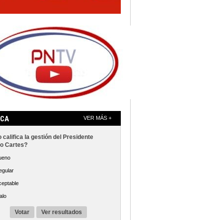
ICA
VER MÁS +
califica la gestión del Presidente
o Cartes?
ueno
egular
ceptable
alo
Votar
Ver resultados