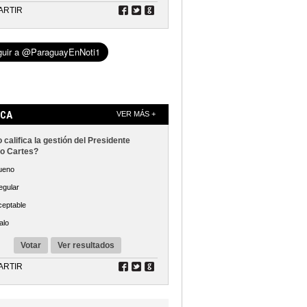
ARTIR
ICA
VER MÁS +
califica la gestión del Presidente
o Cartes?
ueno
egular
ceptable
alo
Votar
Ver resultados
ARTIR