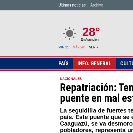
Últimas noticias
|
Archivo
28°
En Asunción
MIN 21°
MÁX 26°
VER
+
PAÍS
INFO. GENERAL
CULT
NACIONALES
Repatriación: Te
puente en mal es
La seguidilla de fuertes 
país. Este puente que se
Caaguazú, se va desmoro
pobladores, representa u