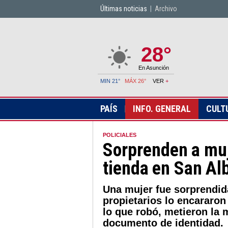
Últimas noticias
|
Archivo
28°
En Asunción
MIN 21°
MÁX 26°
VER
+
PAÍS
INFO. GENERAL
CULT
POLICIALES
Sorprenden a muj
tienda en San Al
Una mujer fue sorprendi
propietarios lo encararon
lo que robó, metieron la 
documento de identidad.