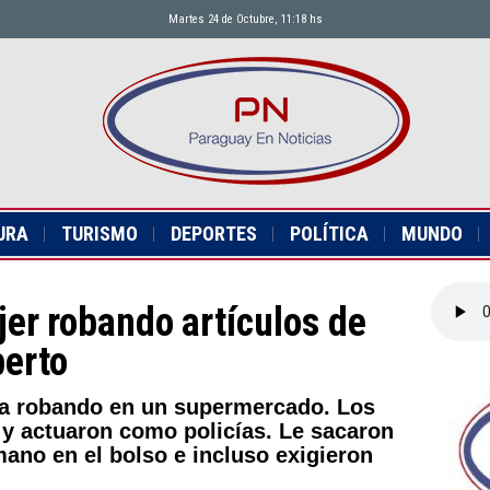
Martes 24 de Octubre, 11:18 hs
URA
TURISMO
DEPORTES
POLÍTICA
MUNDO
er robando artículos de
berto
da robando en un supermercado. Los
 y actuaron como policías. Le sacaron
mano en el bolso e incluso exigieron