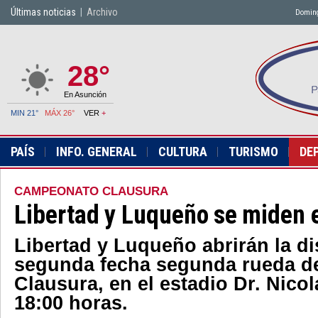
Últimas noticias
|
Archivo
Doming
28°
En Asunción
MIN 21°
MÁX 26°
VER
+
PAÍS
INFO. GENERAL
CULTURA
TURISMO
DE
CAMPEONATO CLAUSURA
Libertad y Luqueño se miden 
Libertad y Luqueño abrirán la di
segunda fecha segunda rueda d
Clausura, en el estadio Dr. Nicol
18:00 horas.