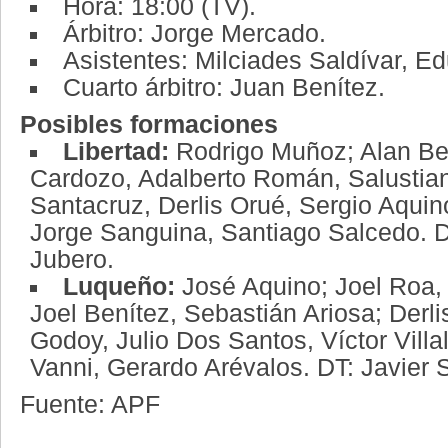
Hora: 18:00 (TV).
Árbitro: Jorge Mercado.
Asistentes: Milciades Saldívar, Ed
Cuarto árbitro: Juan Benítez.
Posibles formaciones
Libertad:
Rodrigo Muñoz; Alan Ben
Cardozo, Adalberto Román, Salustia
Santacruz, Derlis Orué, Sergio Aqui
Jorge Sanguina, Santiago Salcedo. 
Jubero.
Luqueño:
José Aquino; Joel Roa,
Joel Benítez, Sebastián Ariosa; Derli
Godoy, Julio Dos Santos, Víctor Villa
Vanni, Gerardo Arévalos. DT: Javier S
Fuente: APF