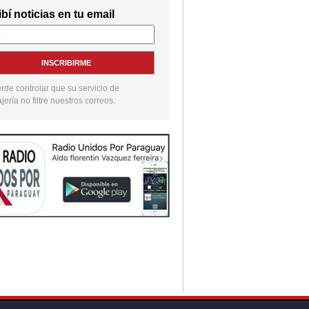
bí noticias en tu email
INSCRIBIRME
de controlar que su servicio de
ería no filtre nuestros correos.