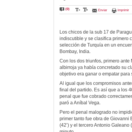
(0)
Enviar
Imprimir
Foto:
APF
Los chicos de la sub 17 de Paragua
indiscutible y se clasifica primero
selección de Turquía en un encuen
Bombay, India.
Con los dos triunfos, primero ante 
albirroja ya había concretado su cla
objetivo era ganar o empatar para 
Al igual que los compromisos ante
final del partido. Es así que a los 
penal que fue cobrado correctament
paró a Aníbal Vega.
Pero el penal malogrado no impidió
primer tanto fue obra de Giovanni
(42’) y el tercero Antonio Galeano 
minuto.