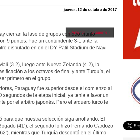
jueves, 12 de octubre de 2017
« Anterior
Siguiente »
y cierran la fase de grupos con otro triunfo
 con 9 puntos. Fue un contundente 3-1 ante la
tro disputado en en el DY Patil Stadium de Navi
Malí (3-2), luego ante Nueva Zelanda (4-2), la
sificación a los octavos de final y ante Turquía, el
ser primero en el grupo.
riores, Paraguay fue superior desde el comienzo al
40 segundos de la etapa inicial, ya tenía a favor un
e por el arbitro japonés. Pero el arquero turco le
 para que nuestra selección siga arrollando. El
 Bogado (41’), el segundo lo hizo Fernando Cardozo
(62’), mientras que Turquía descontó en el último