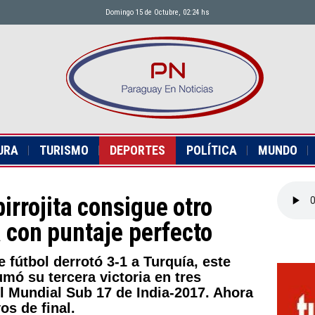
Domingo 15 de Octubre, 02:24 hs
URA
TURISMO
DEPORTES
POLÍTICA
MUNDO
birrojita consigue otro
ca con puntaje perfecto
 fútbol derrotó 3-1 a Turquía, este
umó su tercera victoria en tres
l Mundial Sub 17 de India-2017. Ahora
os de final.