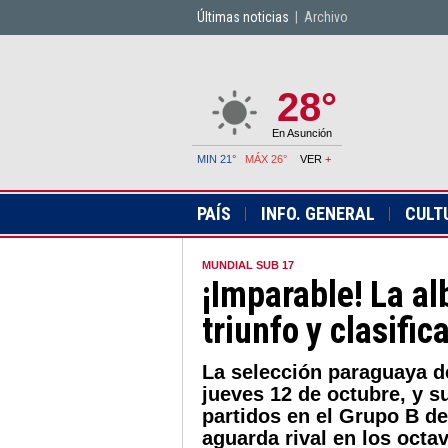
Últimas noticias
|
Archivo
28°
En Asunción
MIN 21°
MÁX 26°
VER
+
PAÍS
INFO. GENERAL
CULT
MUNDIAL SUB 17
¡Imparable! La al
triunfo y clasifi
La selección paraguaya de
jueves 12 de octubre, y s
partidos en el Grupo B de
aguarda rival en los octav