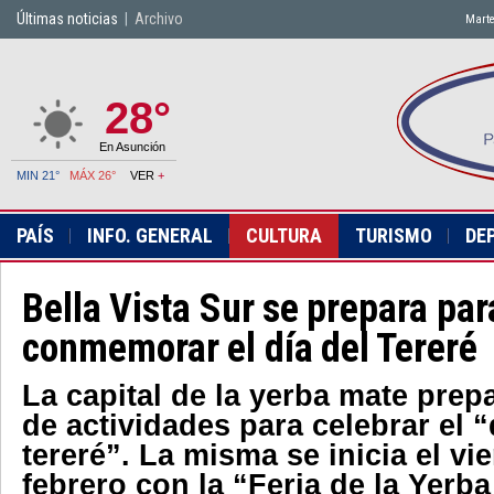
Últimas noticias
|
Archivo
Marte
28°
En Asunción
MIN 21°
MÁX 26°
VER
+
PAÍS
INFO. GENERAL
CULTURA
TURISMO
DE
Bella Vista Sur se prepara par
conmemorar el día del Tereré
La capital de la yerba mate prep
de actividades para celebrar el “
tereré”. La misma se inicia el vi
febrero con la “Feria de la Yerba